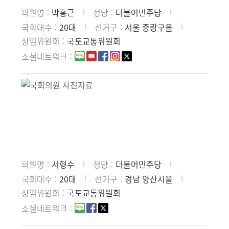
의원명
박홍근
정당
더불어민주당
국회대수
20대
선거구
서울 중랑구을
상임위원회
국토교통위원회
소셜네트워크
의원명
서형수
정당
더불어민주당
국회대수
20대
선거구
경남 양산시을
상임위원회
국토교통위원회
소셜네트워크