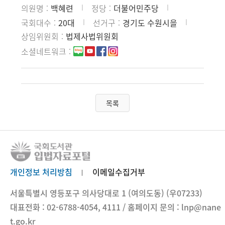
의원명
백혜련
정당
더불어민주당
국회대수
20대
선거구
경기도 수원시을
상임위원회
법제사법위원회
소셜네트워크
목록
개인정보 처리방침
이메일수집거부
서울특별시 영등포구 의사당대로 1 (여의도동) (우07233)
대표전화 : 02-6788-4054, 4111 / 홈페이지 문의 : lnp@nane
t.go.kr