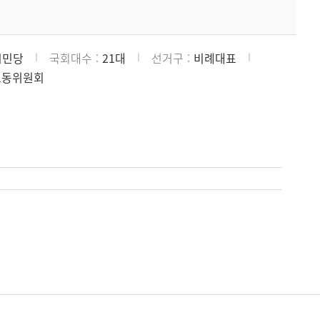
시민당
국회대수
21대
선거구
비례대표
노동위원회