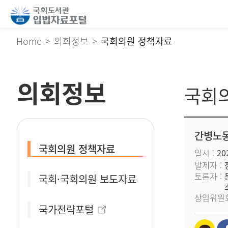
Home
의회정보
국회의원 정책자료
의회정보
국회
간병노동
국회의원 정책자료
일시
202
발제자
토론자
국회·국회의원 보도자료
상임위원
국가전략포털