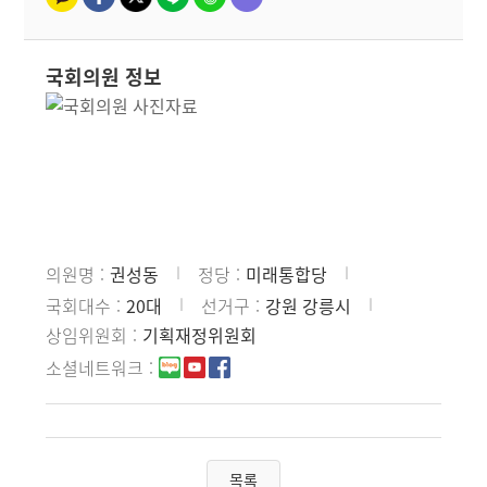
국회의원 정보
의원명
권성동
정당
미래통합당
국회대수
20대
선거구
강원 강릉시
상임위원회
기획재정위원회
소셜네트워크
목록