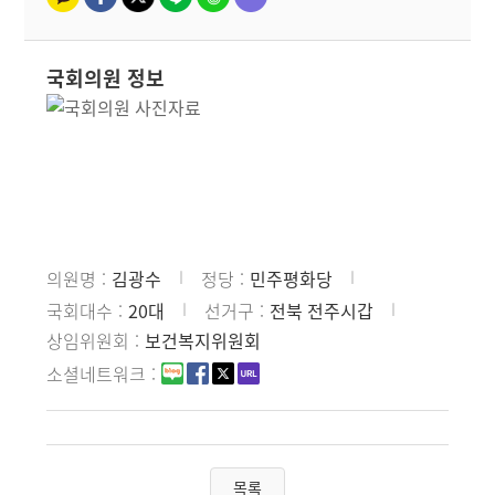
국회의원 정보
의원명
김광수
정당
민주평화당
국회대수
20대
선거구
전북 전주시갑
상임위원회
보건복지위원회
소셜네트워크
목록