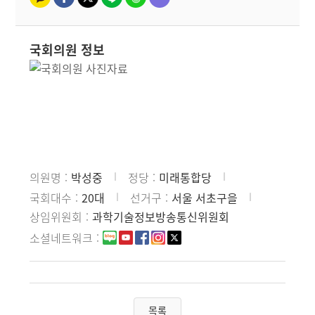
국회의원 정보
의원명
박성중
정당
미래통합당
국회대수
20대
선거구
서울 서초구을
상임위원회
과학기술정보방송통신위원회
소셜네트워크
목록