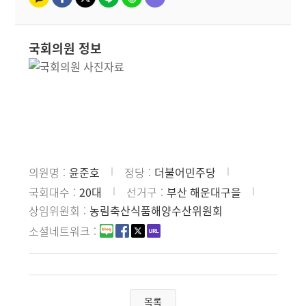
국회의원 정보
의원명
윤준호
정당
더불어민주당
국회대수
20대
선거구
부산 해운대구을
상임위원회
농림축산식품해양수산위원회
소셜네트워크
목록