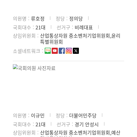
의원명
류호정
정당
정의당
국회대수
21대
선거구
비례대표
상임위원회
산업통상자원 중소벤처기업위원회,윤리
특별위원회
소셜네트워크
의원명
이규민
정당
더불어민주당
국회대수
21대
선거구
경기 안성시
상임위원회
산업통상자원 중소벤처기업위원회,예산