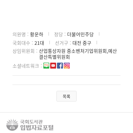
의원명
황운하
정당
더불어민주당
국회대수
21대
선거구
대전 중구
상임위원회
산업통상자원 중소벤처기업위원회,예산
결산특별위원회
소셜네트워크
목록