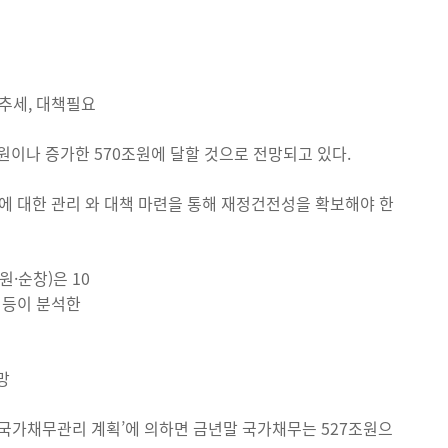
가추세, 대책필요
원이나 증가한 570조원에 달할 것으로 전망되고 있다.
 대한 관리 와 대책 마련을 통해 재정건전성을 확보해야 한
·순창)은 10
 등이 분석한
망
 국가채무관리 계획’에 의하면 금년말 국가채무는 527조원으