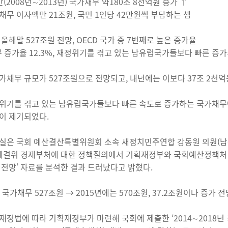
(2008년∼2013년) 국가채무 약180조 8천억원 증가 ↑
채무 이자액만 21조원, 국민 1인당 42만원씩 부담하는 셈
 올해말 527조원 전망, OECD 국가 중 7번째로 높은 증가율
무 증가율 12.3%, 재정위기를 겪고 있는 남유럽국가들보다 빠른 증
가채무 규모가 527조원으로 전망되고, 내년에는 이보다 37조 2천억
위기를 겪고 있는 남유럽국가들보다 빠른 속도로 증가하는 국가채무에
이 제기되었다.
실은 국회 예산결산특별위원회 소속 새정치민주연합 강동원 의원(남원
 예결위 경제부처에 대한 정책질의에서 기획재정부와 국회예산정책처
 전망’ 자료를 분석한 결과 드러났다고 밝혔다.
 국가채무 527조원 → 2015년에는 570조원, 37.2조원이나 증가 전
재정법에 따라 기획재정부가 마련해 국회에 제출한 ‘2014∼2018년