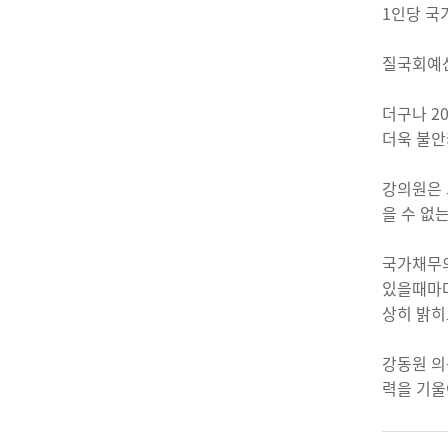
1인당 국
질국회예산
더구나 2
더욱 불안
강의원은 
을 수 없
국가채무의
있을때마다
상히 밝히
강동원 의
력을 기울