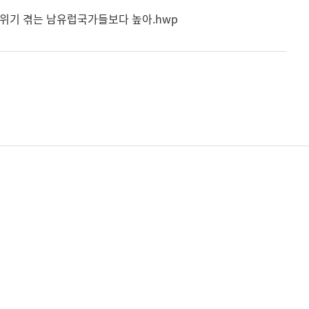
재정위기 겪는 남유럽국가들보다 높아.hwp