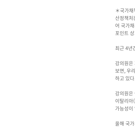
＊국가채무 전
산정책처는
어 국가채
포인트 상
최근 4년
강의원은 
보면, 우
하고 있다
강의원은 
이탈리아(
가능성이 
올해 국가채