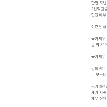
한편 지난
2천억원을
만원씩 부
이같은 금
국가채무 
중 약 8
국가채무 
강의원은 
로 보는데
국가예산정
세가 지속
채무 전망