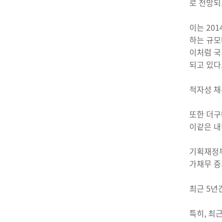
로 전망되
이는 201
하는 규모
이처럼 국
되고 있다
적자성 채무
또한 더구
이같은 내
기획재정부
가채무 증
최근 5년
특히, 최근