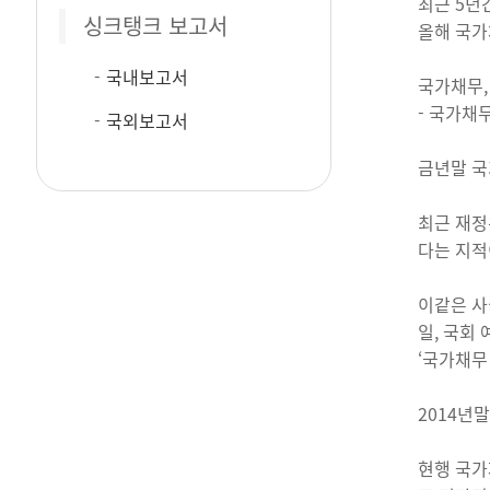
최근 5년간
싱크탱크 보고서
올해 국가
국내보고서
국가채무,
- 국가채
국외보고서
금년말 국
최근 재정
다는 지적
이같은 사
일, 국회
‘국가채무
2014년말
현행 국가