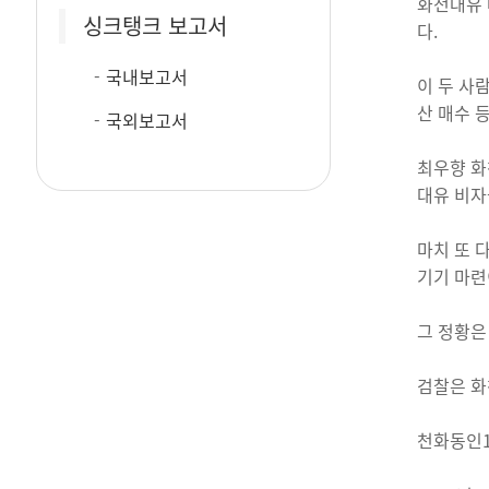
화천대유 
싱크탱크 보고서
다.
국내보고서
이 두 사
산 매수 
국외보고서
최우향 화
대유 비자
마치 또 
기기 마련
그 정황은
검찰은 화
천화동인1