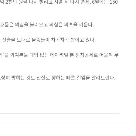
90억 2천만 원을 다시 빌리고 사흘 뒤 다시 변제, 6월에는 150
금 흐름은 의심을 불러오고 의심은 의혹을 키운다.
 진술을 토대로 물증들이 차곡차곡 쌓이고 있다.
압’을 외쳐본들 대답 없는 메아리일 뿐 정치공세로 어물쩍 무
소상히 밝히는 것도 진실로 향하는 빠른 길임을 알려드린다.