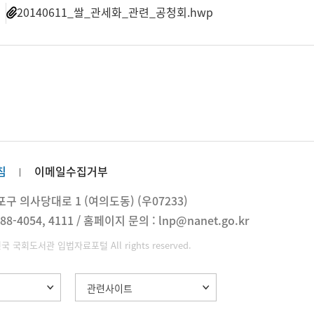
일
20140611_쌀_관세화_관련_공청회.hwp
침
이메일수집거부
 의사당대로 1 (여의도동) (우07233)
88-4054, 4111 / 홈페이지 문의 : lnp@nanet.go.kr
민국 국회도서관 입법자료포털 All rights reserved.
관련사이트