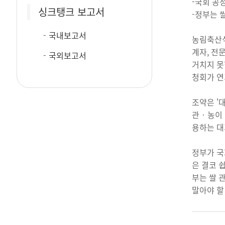
-국회 공
싱크탱크 보고서
-정부는 
국내보고서
농림축산식
계자, 전
국외보고서
거치지 못
청회가 연
조약은 '
관‧농이 
용하는 대
정부가 국
은 결코 
부는 쌀 
말아야 할