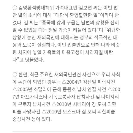
○ 김영환석방대책위 가족대표인 김보연 씨는 이번 법
안 발의 소식에 대해 “대단히 환영할만한 일”이라며 반
겼다. 김 씨는 “중국에 강제 구금된 남편의 상황을 전혀
알 수 없었을 때는 정말 가슴이 타들어 갔다”며 “위급한
상황에 놓인 재외국민에 대해서는 정부의 적극적인 대
응과 도움이 절실하다. 이번 법률안으로 인해 나와 비슷
한 처지에 놓일 가족들의 마음고생이 사라지길 바란
다”고 덧붙였다.
○ 한편, 최근 주요한 재외국민관련 사건으로 우리 사회
에 논란이 되었던 경우는 △2004년 김선일 피랍사건
△2005년 소말리아 근해 동원호 납치 인질 사건 △200
7년 아프가니스타 기독교봉사자 납치사건 및 나이지리
아 근로자 납치사건 △2010년 시베리아 강 모씨 괴한
피습 사망사건 △2010년 모스크바 심 모씨 괴한피습
중상사건 등이 있다.