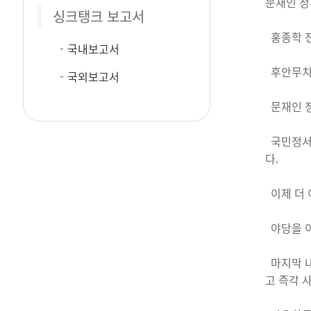
문재인 정
싱크탱크 보고서
홍종학 전
국내보고서
후안무치한
국외보고서
문재인 정
국민정서를
다.
이제 더 
야당을 이
마지막 내
고 즉각 