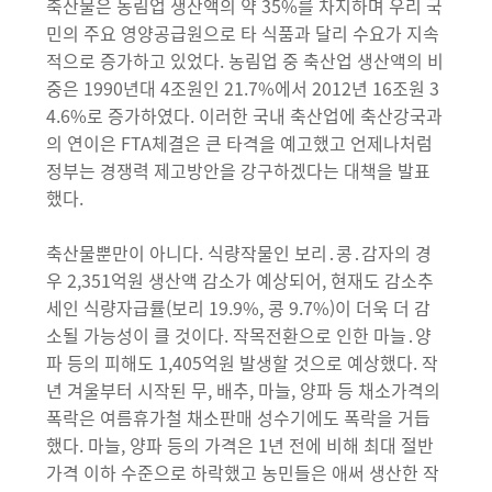
축산물은 농림업 생산액의 약 35%를 차지하며 우리 국
민의 주요 영양공급원으로 타 식품과 달리 수요가 지속
적으로 증가하고 있었다. 농림업 중 축산업 생산액의 비
중은 1990년대 4조원인 21.7%에서 2012년 16조원 3
4.6%로 증가하였다. 이러한 국내 축산업에 축산강국과
의 연이은 FTA체결은 큰 타격을 예고했고 언제나처럼
정부는 경쟁력 제고방안을 강구하겠다는 대책을 발표
했다.
축산물뿐만이 아니다. 식량작물인 보리․콩․감자의 경
우 2,351억원 생산액 감소가 예상되어, 현재도 감소추
세인 식량자급률(보리 19.9%, 콩 9.7%)이 더욱 더 감
소될 가능성이 클 것이다. 작목전환으로 인한 마늘․양
파 등의 피해도 1,405억원 발생할 것으로 예상했다. 작
년 겨울부터 시작된 무, 배추, 마늘, 양파 등 채소가격의
폭락은 여름휴가철 채소판매 성수기에도 폭락을 거듭
했다. 마늘, 양파 등의 가격은 1년 전에 비해 최대 절반
가격 이하 수준으로 하락했고 농민들은 애써 생산한 작