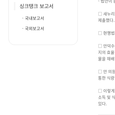
- 법안이
싱크탱크 보고서
□ 새누리
국내보고서
제출했다.
국외보고서
□ 현행법
□ 안덕수
지의 효율
물을 재배
□ 안 의
통한 식량
□ 이렇게
소득 및 
있다.