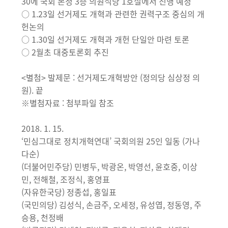
30에 국회 본청 3층 의원식당 1호실에서 진행 예정
○ 1.23일 선거제도 개혁과 관련한 권력구조 중심의 개
헌논의
○ 1.30일 선거제도 개혁과 개헌 단일안 마련 토론
○ 2월초 대중토론회 추진
<별첨> 발제문 : 선거제도개혁방안 (정의당 심상정 의
원). 끝
※별첨자료 : 첨부파일 참조
2018. 1. 15.
‘민심그대로 정치개혁연대’ 국회의원 25인 일동 (가나
다순)
(더불어민주당) 민병두, 박광온, 박영선, 윤호중, 이상
민, 전해철, 조정식, 홍영표
(자유한국당) 정종섭, 홍일표
(국민의당) 김성식, 손금주, 오세정, 유성엽, 정동영, 주
승용, 천정배