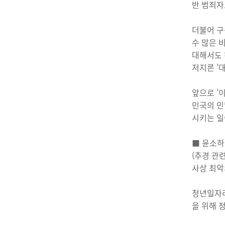
반 범죄자
더불어 구
수 많은 
대해서도 
저지른 '
앞으로 '
민국의 민
시키는 일
■ 윤소하
(추경 관련
사상 최악
청년일자리
을 위해 