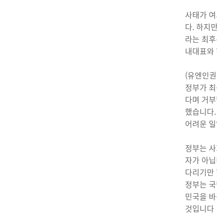
사태가 여
다. 하지
라는 최후
내대표와 
(유엔인권
정부가 최
다며 거부
했습니다.
어려운 일
정부는 사
자가 아닙
다리기만 
정부는 국
민국을 바
것입니다