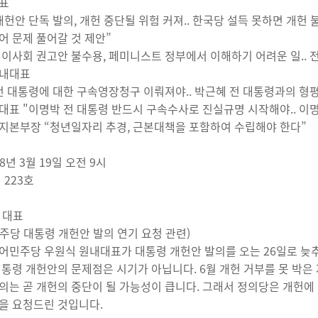
대표
개헌안 단독 발의, 개헌 중단될 위험 커져.. 한국당 설득 못하면 개헌 
어 문제 풀어갈 것 제안”
이사회 권고안 불수용, 페미니스트 정부에서 이해하기 어려운 일.. 
원내대표
전 대통령에 대한 구속영장청구 이뤄져야.. 박근혜 전 대통령과의 형
대표 "이명박 전 대통령 반드시 구속수사로 진실규명 시작해야.. 이
지본부장 “청년일자리 추경, 근본대책을 포함하여 수립해야 한다”
18년 3월 19일 오전 9시
 223호
 대표
주당 대통령 개헌안 발의 연기 요청 관련)
어민주당 우원식 원내대표가 대통령 개헌안 발의를 오는 26일로 늦추
대통령 개헌안의 문제점은 시기가 아닙니다. 6월 개헌 거부를 못 박
의는 곧 개헌의 중단이 될 가능성이 큽니다. 그래서 정의당은 개헌에
을 요청드린 것입니다.