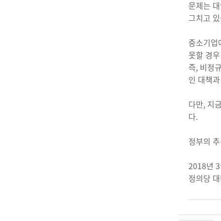
문제는 대
그치고 있
중소기업에
못할 경우
즉, 비정
인 대책과
다만, 지
다.
정부의 추
2018년 
정의당 