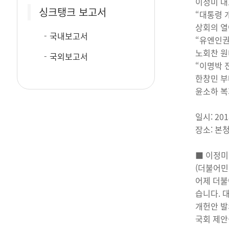
이정미 
싱크탱크 보고서
“대통령 
상회의 열
국내보고서
“유엔인권
노회찬 
국외보고서
“이명박 
한창민 부
윤소하 복
일시: 20
장소: 본청
■ 이정미
(더불어민
어제 더불
습니다. 
개헌안 발
국회 제안