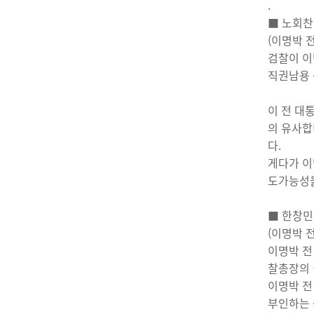
.
■ 노회찬
(이명박 
검찰이 이
직권남용 
이 전 대
의 유사합
다.
게다가 이
도가능성을
■ 한창민
(이명박 
이명박 전
찰총장의 
이명박 전
부인하는 