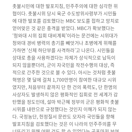
촛불시민에 대한 발포지침, 민주주의에 대한 심각한 위
협이다. 촛불시위 당시 육군 수도방위사령부가 시민들
에 대한 발포를 검토했다는 MBC 보도를 접하고 망치로
얻어맞은 것 같은 충격을 받았다. MBC가 확보했다는
‘청와대 시위 집회 대비계획’이라는 문건에는 시위대가
청와대 경비 병력의 총기를 빼앗거나 초병에게 위해를
가하면 ‘신체 하단부를 사격하라’고 나온다. 시민들을
상대로 총을 사용하겠다는 자체가 상식적으로 납득이
되지 않을뿐더러, 군이 자국민을 작전수행의 대상, 즉
적으로 간주한 것으로 볼 수 있다. 아시는 것처럼 촛불
혁명은 몇 달에 걸쳐 1,700만명이 참여한 대규모 시위
였지만, 처음부터 끝까지 단 한 건의 폭력도, 단 한명의
사상자도 발생하지 않은 평화적인 집회로 전 세계가 감
탄했을 정도인데, 설마 박근혜 정부의 군은 평화적 촛불
시위를 내란으로 규정했다는 것인지 이해가 되지 않는
다. 국정농단, 헌정질서 문란도 모자라 국민들을 향해
발포지침을 검토했다는 것은 이 나라의 민주주의를 무
너뜨리기 위해 어떤 것도 할 수 있었다는 공포마저 보여