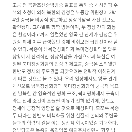
조금 전 북한조선중앙방송 발표를 통해 중국 시진핑 주
석의 초청에 의해 북한의 김정은 노동당 위원장이 3박
4일 중국을 비공식 방문하고 정상회담을 가진 것으로
확인됐다. 그야말로 깜짝 방문이며, 두 정상 간의 회동
은 혈맹이라고까지 일컬었던 양국 간 관계가 김정은 위
원장 체제 이후 급랭했던 것에 비춰보면 급반전이라 할
수 있다. 북중이 남북정상회담과 북미정상회담을 앞둔
상황에서 전격적인 정상회담을 가짐으로써 북한은 예
정된 북미정상회담의 협상력 제고를, 중국은 소외됐던
한반도 정세의 주도권을 되찾으려는 전략적 이해관계
에 따른 것으로 볼 수 있다. 우리 입장에서도 양국 관계
개선으로 남북정상회담과 북미정상회담의 궁극적 목표
인 남북한 간 영속적인 평화 구조, 북미평화체제 구축이
라는 전제 조건이 흔들릴 이유가 전혀 없기에, 한반도
정세에 긍정적 영향을 줄 것으로 예상된다. 모쪼록 북중
두 나라간 한반도 비핵화를 위한 실질적 논의와 주변국
들과의 협력의 길을 여는 생산적 회동이었길 기대한다.
정부당국은 북중의 움직임을 예의주시하면서 향후 남