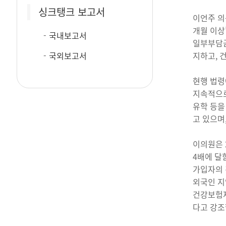
싱크탱크 보고서
이언주 의
개월 이상
국내보고서
일부부담금
국외보고서
지하고,
현행 법령
지속적으로
유학 등을
고 있으며
이의원은 
4배에 달
가입자의 경
외국인 지
건강보험재
다고 강조