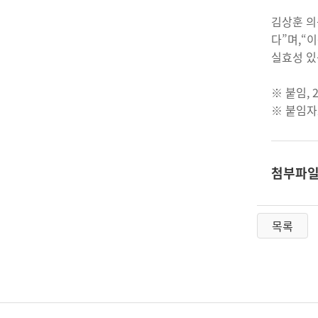
김상훈 의
다”며,“
실효성 있
※ 붙임, 
※ 붙임자
첨부파
목록