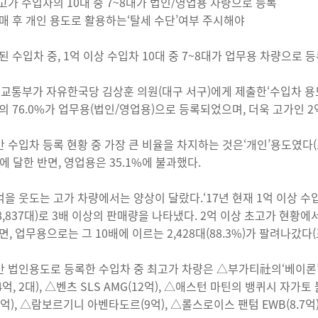
 고가 수입차의 10대 중 7~8대가 법인/영업용 차량으로 등록
매 후 개인 용도로 활용하는‘탈세 수단’여부 주시해야
된 수입차 중, 1억 이상 수입차 10대 중 7~8대가 업무용 차량으로 
토교통부가 자유한국당 김상훈 의원(대구 서구)에게 제출한‘수입차 용도별 등
의 76.0%가 업무용(법인/영업용)으로 등록되었으며, 더욱 고가인 2
간 수입차 등록 현황 중 가장 큰 비율을 차지하는 것은‘개인’용도였다(표
%에 달한 반면, 영업용은 35.1%에 불과했다.
억을 웃도는 고가 차량에서는 양상이 달랐다.‘17년 현재 1억 이상 수입차
18,837대)로 3배 이상의 판매량을 나타냈다. 2억 이상 초고가 현황에
, 업무용으로는 그 10배에 이르는 2,428대(88.3%)가 팔려나갔다(표2
간 법인용도로 등록한 수입차 중 최고가 차량은 △부가티社의‘베이론’으
.4억, 2대), △벤츠 SLS AMG(12억), △애스턴 마틴의 뱅퀴시 자가토 볼
9억), △람보르기니 아벤타도르(9억), △롤스로이스 팬텀 EWB(8.7억),