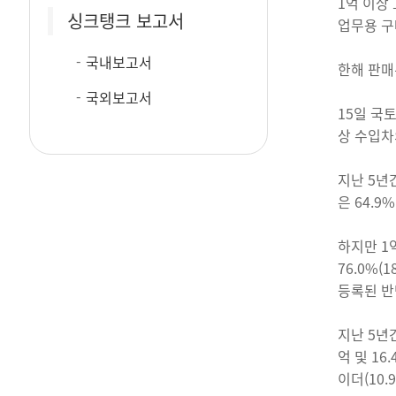
1억 이상
싱크탱크 보고서
업무용 구
국내보고서
한해 판매
국외보고서
15일 국
상 수입차
지난 5년
은 64.9
하지만 1
76.0%(
등록된 반면
지난 5년
억 및 16
이더(10.