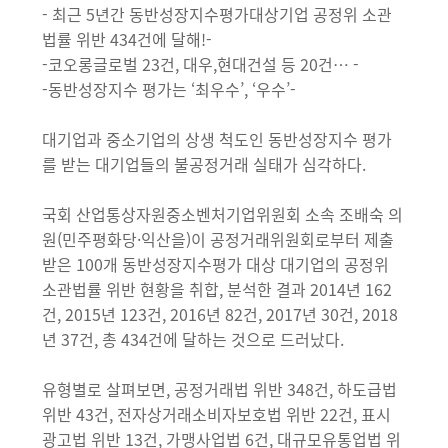
- 최근 5년간 동반성장지수평가대상기업 공정위 소관
법률 위반 434건에 달해!-
-코오롱글로벌 23건, 대우,현대건설 등 20건… -
-동반성장지수 평가는 ‘최우수’, ‘우수’-
대기업과 중소기업의 상생 척도인 동반성장지수 평가
를 받는 대기업들의 불공정거래 실태가 심각하다.
국회 산업통상자원중소벤처기업위원회 소속 조배숙 의
원(민주평화당·익산을)이 공정거래위원회로부터 제출
받은 100개 동반성장지수평가 대상 대기업의 공정위
소관법률 위반 현황을 취합, 분석한 결과 2014년 162
건, 2015년 123건, 2016년 82건, 2017년 30건, 2018
년 37건, 총 434건에 달하는 것으로 드러났다.
유형별로 살펴보면, 공정거래법 위반 348건, 하도급법
위반 43건, 전자상거래소비자보호법 위반 22건, 표시
광고법 위반 13건, 가맹사업법 6건, 대규모유통업법 위