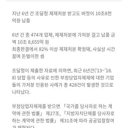
지난 6년 간 조달청 제재처분 받고도 버젓이 10조8천
억원 납품
6년 간 총 474개 업체, 제재처분에 가처분 걸고 납품 금
액 10조 8,655억 원
최종판결에서 82% 이상 제재처분 확정돼, 사실상 시간
끌며 돈벌이한 셈
조달청이 제출한 자료에 의하면, 최근 6년간(‘13~’18.
8) 담합 등의 사유로 인한 부정당업자제재에 대한 기업
들의 가처분 인용된 사례가 총 428건이 발생한 것으로
나타났다.
부정당업자제재를 받으면 「국가를 당사자로 하는 계
약에 관한 법률」 제27조, 「지방자치단체를 당사자로
하는 계약에 관한 법률」 제31조에 따라 공공입찰참여
가 제한된다.