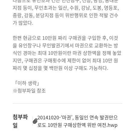
다음으로 유인초과 건은 인천남구, 선릉, 광명, 동대문
지점 등이, 무인초과는 일산, 수원, 강남, 도봉, 영등포,
중랑, 강동, 분당지점 등이 위반행위로 인한 적발 건수
가 많았다.
한편 현금으로 10만원 짜리 구매권을 구입한 후, 이것
을 유인창구나 무인발권기에서 마권으로 교환하는 방
식인 경마는 최대 10만원이란 마권 상한액을 정해 놓았
지만, 구매권은 구매횟수에 제한이 없어 최대 10만 원
짜리 몇 십장을 몇 백만원 이상 구매도 가능하다.
「이하 생략」
※첨부파일 참조
첨부파
20141020-‘마권’, 동일인 연속 발권만으
일
로도 10만원 구매상한액 위반 여전.hwp