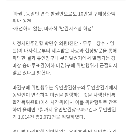
‘마권’, 동일인 연속 발권만으로도 10만원 구매상한액
위반 여전
-개선하지 않는, 마사회 ‘발권시스템 허점’
새정치민주연합 박민수 의원(진안‧무주‧장수‧임
실)이 마사회로부터 제출받은 자료와 현장방문을 통해
파악한 결과 유인창구나 무인발권기에서 발행되는 경
마장 승마투표권(이하 마권)구매 위반행위가 근절되지
않고 있다고 밝혔다.
마권구매 위반행위는 유인발권창구와 무인발권기에서
동일인이 연속하여 마권을 발행하는 것을 사행산업통
합감독위원회(이하 사감위)에서 이를 위반행위로 간주
하여 올해만 7월까지 유인발권창구457건과 무인발권
기 1,614건 총2,071건을 적발하였다.
연도별 마권발행 위반행위는 유인초과 및 무인초과 건