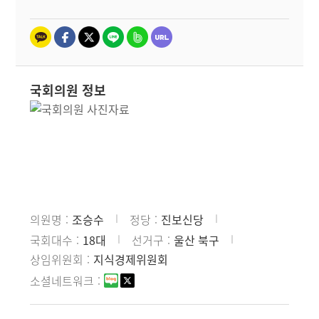
국회의원 정보
의원명
조승수
정당
진보신당
국회대수
18대
선거구
울산 북구
상임위원회
지식경제위원회
소셜네트워크