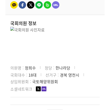
국회의원 정보
의원명
정희수
정당
한나라당
국회대수
18대
선거구
경북 영천시
상임위원회
국토해양위원회
소셜네트워크