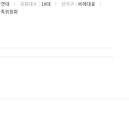
망연대
국회대수
18대
선거구
비례대표
가족위원회