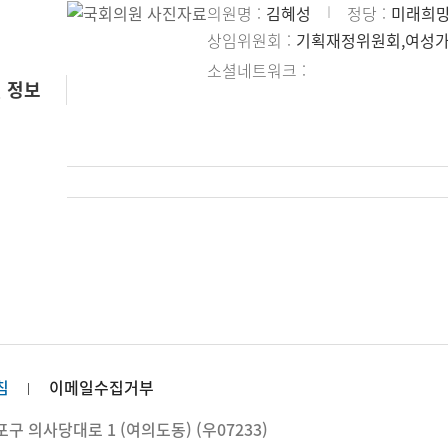
의원명
김혜성
정당
미래희
상임위원회
기획재정위원회,여성
소셜네트워크
 정보
침
이메일수집거부
 의사당대로 1 (여의도동) (우07233)