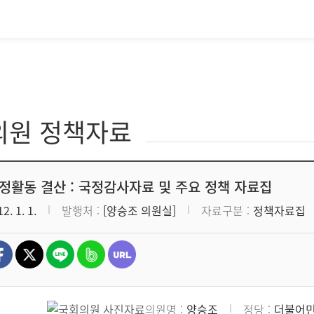
의원 정책자료
의정활동 결산 : 국정감사자료 및 주요 정책 자료집
2. 1. 1.
발행처
[양승조 의원실]
자료구분
정책자료집
의원명
양승조
정당
더불어