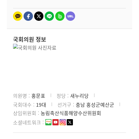
국회의원 정보
의원명
홍문표
정당
새누리당
국회대수
19대
선거구
충남 홍성군예산군
상임위원회
농림축산식품해양수산위원회
소셜네트워크