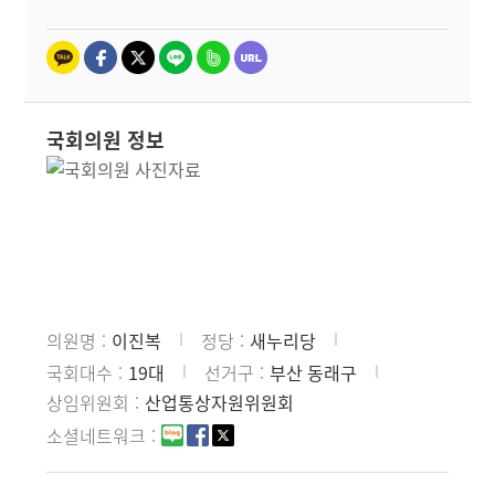
국회의원 정보
의원명
이진복
정당
새누리당
국회대수
19대
선거구
부산 동래구
상임위원회
산업통상자원위원회
소셜네트워크