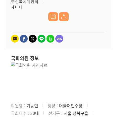
보건복지위원회
세미나
국회의원 정보
의원명
기동민
정당
더불어민주당
국회대수
20대
선거구
서울 성북구을