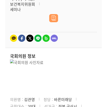
보건복지위원회
세미나
국회의원 정보
의원명
김관영
정당
바른미래당
국회대수
20대
선거구
전북 군산시