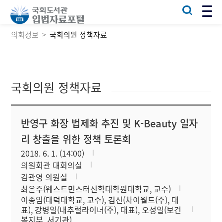
의회정보
국회의원 정책자료
국회의원 정책자료
반영구 화장 법제화 추진 및 K-Beauty 일자
리 창출을 위한 정책 토론회
2018. 6. 1. (14:00)
의원회관 대회의실
김관영 의원실
최은주(웨스트민스터신학대학원대학교, 교수)
이종임(대덕대학교, 교수), 김신(차이월드(주), 대
표), 강병일(내추럴라이너(주), 대표), 오성일(보건
복지부, 서기관)