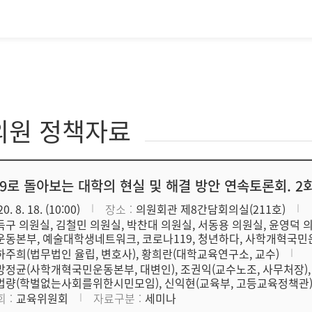
의원 정책자료
9로 돌아보는 대학의 현실 및 해결 방안 연속토론회. 2
0. 8. 18. (10:00)
장소
의원회관 제8간담회의실(211호)
득구 의원실, 김철민 의원실, 박찬대 의원실, 서동용 의원실, 윤영덕 
운동본부, 예술대학생네트워크, 코로나119, 청년하다, 사학개혁국
하주희(법무법인 율립, 변호사), 황희란(대학교육연구소, 교수)
방정균(사학개혁국민운동본부, 대변인), 조권익(교수노조, 사무처장), 
법량(학벌없는사회를위한시민모임), 신익현(교육부, 고등교육정책관
회
교육위원회
자료구분
세미나