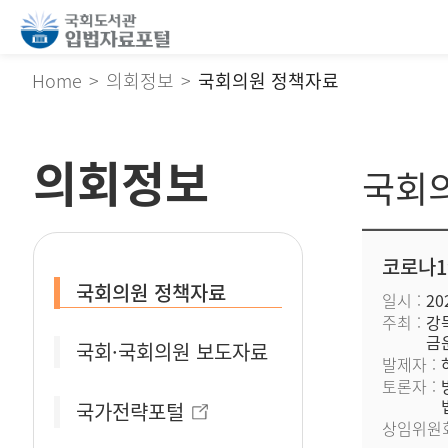
Home
의회정보
국회의원 정책자료
의회정보
국회
코로나1
국회의원 정책자료
일시
202
주최
강
금
국회·국회의원 보도자료
발제자
토론자
국가전략포털
상임위원