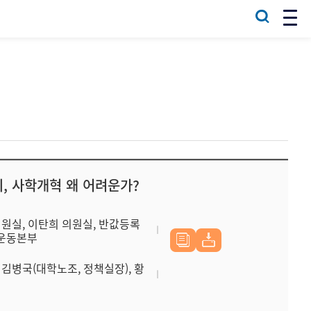
회, 사학개혁 왜 어려운가?
의원실, 이탄희 의원실, 반값등록
민운동본부
김병국(대학노조, 정책실장), 황
)