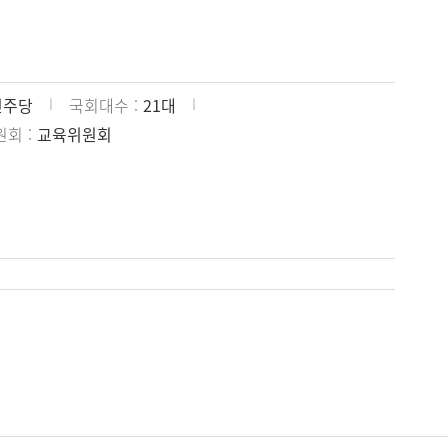
민주당
국회대수
21대
원회
교육위원회