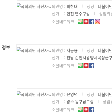
의원명
박찬대
정당
더불어
선거구
인천 연수구갑
상임위
소셜네트워크
 정보
의원명
서동용
정당
더불어
선거구
전남 순천시광양시곡성군
소셜네트워크
의원명
윤영덕
정당
더불어
선거구
광주 동구남구갑
상임
소셜네트워크