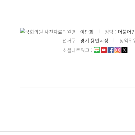
의원명
이탄희
정당
더불어
선거구
경기 용인시정
상임위
소셜네트워크