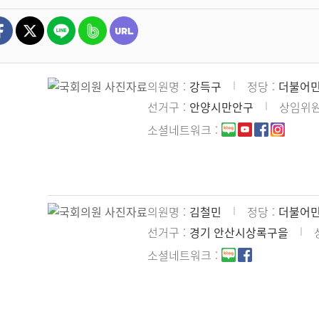
의원명
강득구
정당
더불어
선거구
안양시만안구
상임위
소셜네트워크
의원명
김철민
정당
더불어
선거구
경기 안산시상록구을
소셜네트워크