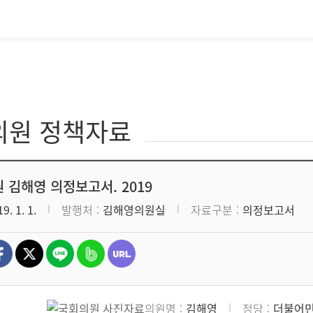
의원 정책자료
 김해영 의정보고서. 2019
9. 1. 1.
발행처
김해영의원실
자료구분
의정보고서
의원명
김해영
정당
더불어