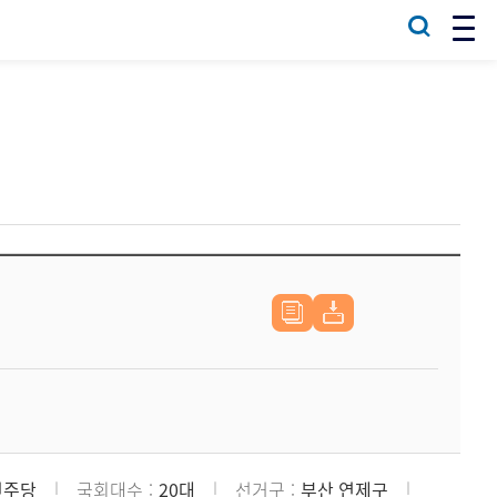
민주당
국회대수
20대
선거구
부산 연제구